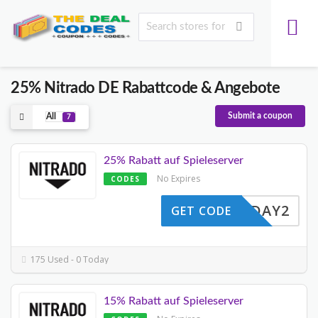
25% Nitrado DE Rabattcode & Angebote
Submit a coupon
All
7
25% Rabatt auf Spieleserver
No Expires
CODES
HOLIDAY2
GET CODE
175 Used - 0 Today
15% Rabatt auf Spieleserver