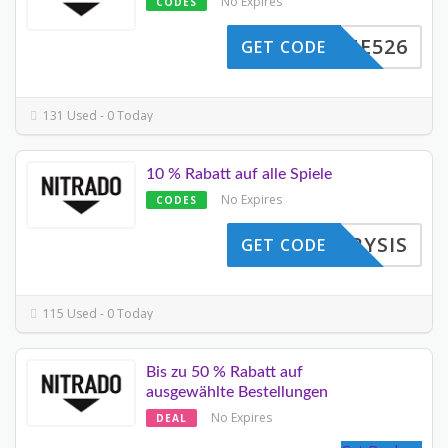
No Expires
CODES
LCOME526
GET CODE
131 Used - 0 Today
10 % Rabatt auf alle Spiele
No Expires
CODES
EDCRYSIS
GET CODE
115 Used - 0 Today
Bis zu 50 % Rabatt auf
ausgewählte Bestellungen
No Expires
DEAL