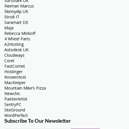
Surfshark UK
Neiman Marcus
Skinnydip UK
Stroili IT
Saramart DE
Maje
Rebecca Minkoff
4 Wheel Parts
A2Hosting
Autodesk UK
Cloudways
Corel
FastComet
Hostinger
KnownHost
MacKeeper
Mountain Mike’s Pizza
Newchic
PainterArtist
SentryPC
SiteGround
WordPerfect
Subscribe To Our Newsletter